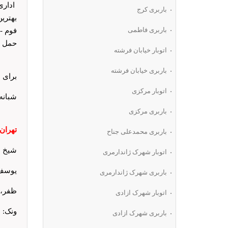
اداری
باربری کرج
بهتری
باربری فاطمی
فوم -
حمل پ
اتوبار خیابان فرشته
باربری خیابان فرشته
برای ا
اتوبار مرکزی
شبانه
باربری مرکزی
تهران : 0002
باربری محمدعلی جناح
شیخ بهایی
اتوبار شهرک ژاندارمری
یوسف آباد
باربری شهرک ژاندارمری
ظفر، جر
اتوبار شهرک ازادی
ونک: 88064182
باربری شهرک ازادی