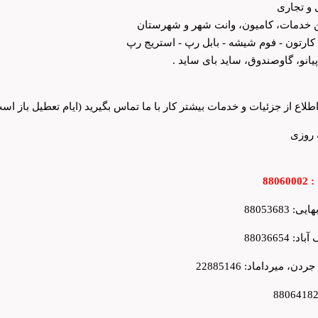
 و تجاری
ن خدمات، کامیون، وانت شهر و شهرستان
 کارتون - فوم شیشه - بابل رپ - استریج رپ
یانو، گاوصندوق، ساید بای ساید .
طلاع از جزئیات و خدمات بیشتر کار با ما تماس بگیرید (ایام تعطیل باز اس
 روزی
8806
: 88053683
: 88036654
دن، میرداماد: 22885146