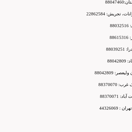
8804746
ت، تجریش: 22862584
880
8861
8803925
880428
لیعصر: 88042809
: 88370070
د: 88370071
 : 44326069