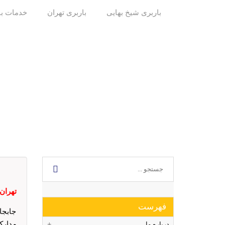
باربری شیخ بهایی
باربری تهران
خدمات با
تهران : 0002
فهرست
جابجا
مدارک
درباره ما