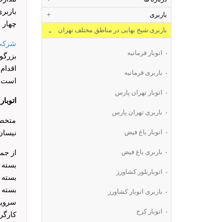
باربر
باربری
چهار 
باربری شیخ بهایی در مناطق مختلف تهران
شرکت 
اتوبار فرمانیه
بزرگوا
اقدام
باربری فرمانیه
است .
اتوبار تهران پارس
اتوبار
باربری تهران پارس
متخصص
اتوبار باغ فیض
نیسان
باربری باغ فیض
از جم
بسته 
اتوباربلور کشاورز
بسته 
بسته 
باربری اتوبار کشاورز
سرویس VIP تمام نقاط ته
اتوبار کرج
کارگر