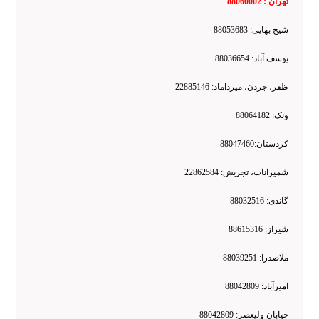
تهران : 88060002
شیخ بهایی: 88053683
یوسف آباد: 88036654
ظفر، جردن، میرداماد: 22885146
ونک: 88064182
کردستان:88047460
شمیرانات، تجریش: 22862584
گاندی: 88032516
شیراز: 88615316
ملاصدرا: 88039251
امیرآباد: 88042809
خیابان ولیعصر: 88042809