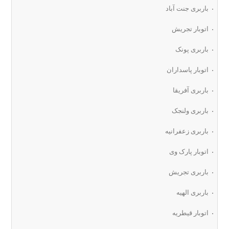
باربری جنت آباد
اتوبار تجریش
باربری پونک
اتوبار پاسداران
باربری آفریقا
باربری ولنجک
باربری زعفرانیه
اتوبار پارک وی
باربری تجریش
باربری الهیه
اتوبار قیطریه