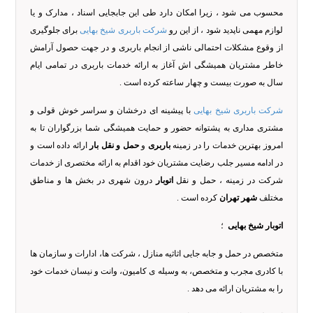
محسوب می شود ، زیرا امکان دارد طی این جابجایی اسناد ، مدارک و یا
لوازم مهمی ناپدید شود ، از این رو
شرکت باربری شیخ بهایی
برای جلوگیری
از وقوع مشکلات احتمالی ناشی از انجام باربری و در جهت حصول آرامش
خاطر مشتریان همیشگی اش آغاز به ارائه خدمات باربری در تمامی ایام
سال به صورت بیست و چهار ساعته کرده است .
شرکت باربری شیخ بهایی
با پیشینه ای درخشان و سراسر خوش قولی و
مشتری مداری به پشتوانه حضور و حمایت همیشگی شما بزرگواران تا به
امروز بهترین خدمات را در زمینه
باربری
و
حمل و نقل بار
ارائه داده است و
در ادامه مسیر جلب رضایت مشتریان خود اقدام به ارائه مختصری از خدمات
شرکت در زمینه ، حمل و نقل
اتوبار
درون شهری در بخش ها و مناطق
مختلف
شهر تهران
کرده است .
اتوبار شیخ بهایی
؛
متخصص در حمل و جابه جایی اثاثیه منازل ، شرکت ها، ادارات و سازمان ها
با کادری مجرب و متخصص، به وسیله ی کامیون، وانت و نیسان خدمات خود
را به مشتریان ارائه می دهد .