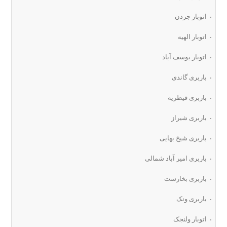
اتوبار جردن
اتوبار الهیه
اتوبار یوسف آباد
باربری گاندی
باربری قیطریه
باربری شیراز
باربری شیخ بهایی
باربری امیر آباد شمالی
باربری بخارست
باربری ونک
اتوبار ولنجک