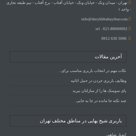
تهران - میدان ونک - خیابان ونک - خیابان آفتاب - برج آفتاب - نیم طبقه تجاری
- واحد ۱
info@sheykhbahayibar.com
tel : 021-88060002
5096 630 0912
آخرین مقالات
نکات مهم در انتخاب باربری مناسب برای...
وظایف باربری جردن در حمل اثاثیه
پای سوسک ها را از منازلتان ببرید
چند نکته جا مانده در جا به جایی
باربری شیخ بهایی در مناطق مختلف تهران
اتوبار شاهین