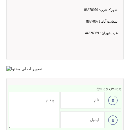
شهرک غرب: 88370070
سعادت آباد: 88370071
غرب تهران : 44326069
پرسش و پاسخ