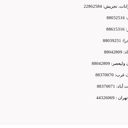
ت، تجریش: 22862584
880
8861
8803925
880428
لیعصر: 88042809
: 88370070
د: 88370071
 : 44326069