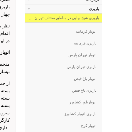
باربر
باربری
چهار 
باربری شیخ بهایی در مناطق مختلف تهران
نظر ب
اتوبار فرمانیه
اقدام
در ای
باربری فرمانیه
اتوبار
اتوبار تهران پارس
متخصص
باربری تهران پارس
نیسان
اتوبار باغ فیض
از جم
باربری باغ فیض
بسته 
بسته 
اتوباربلور کشاورز
بسته 
سرویس VIP تمام نقاط ته
باربری اتوبار کشاورز
کارگر
اتوبار کرج
اداری