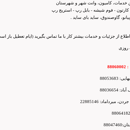
ن خدمات، کامیون، وانت شهر و شهرستان
 کارتون - فوم شیشه - بابل رپ - استریج رپ
یانو، گاوصندوق، ساید بای ساید .
طلاع از جزئیات و خدمات بیشتر کار با ما تماس بگیرید (ایام تعطیل باز اس
 روزی
8806
: 88053683
: 88036654
دن، میرداماد: 22885146
8804746