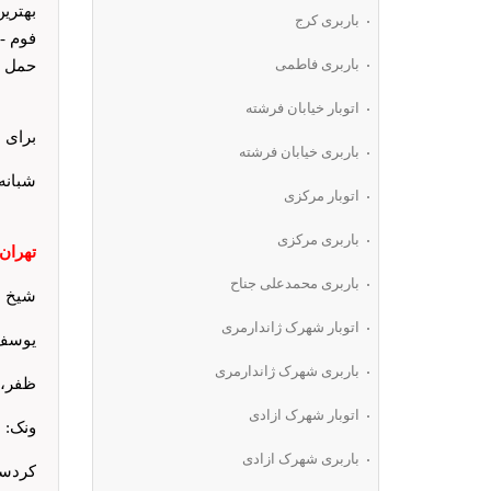
بهتری
باربری کرج
فوم -
باربری فاطمی
حمل پ
اتوبار خیابان فرشته
برای ا
باربری خیابان فرشته
شبانه
اتوبار مرکزی
باربری مرکزی
تهران : 0002
باربری محمدعلی جناح
شیخ بهایی
اتوبار شهرک ژاندارمری
یوسف آباد
باربری شهرک ژاندارمری
ظفر، جر
اتوبار شهرک ازادی
ونک: 88064182
باربری شهرک ازادی
کردستان:0