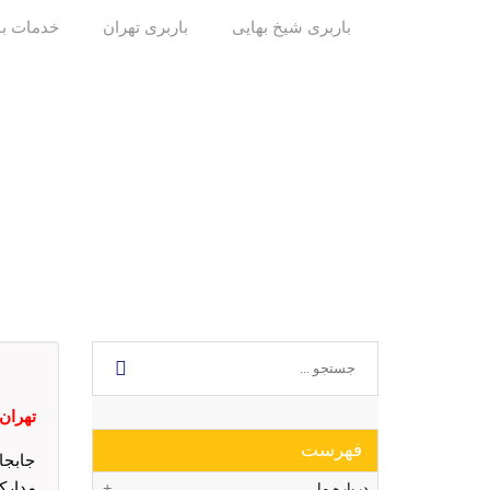
باربری شیخ بهایی
باربری تهران
خدمات با
تهران : 0002
فهرست
جابجا
مدارک
درباره ما