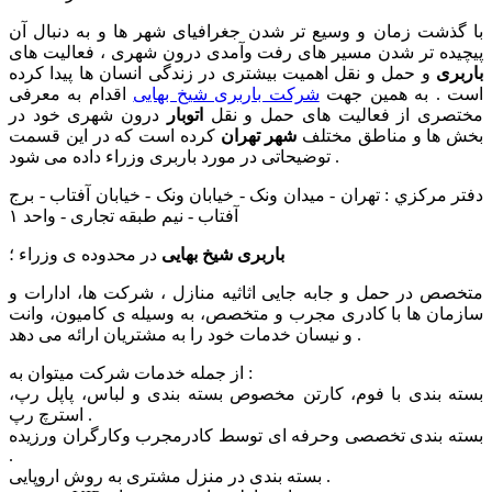
با گذشت زمان و وسیع تر شدن جغرافیای شهر ها و به دنبال آن
پیچیده تر شدن مسیر های رفت وآمدی درون شهری ، فعالیت های
باربری
و حمل و نقل اهمیت بیشتری در زندگی انسان ها پیدا کرده
است . به همین جهت
شرکت باربری شیخ بهایی
اقدام به معرفی
مختصری از فعالیت های حمل و نقل
اتوبار
درون شهری خود در
بخش ها و مناطق مختلف
شهر تهران
کرده است که در این قسمت
توضیحاتی در مورد باربری وزراء داده می شود .
دفتر مركزي : تهران - میدان ونک - خیابان ونک - خیابان آفتاب - برج
آفتاب - نیم طبقه تجاری - واحد ۱
باربری شیخ بهایی
در محدوده ی وزراء ؛
متخصص در حمل و جابه جایی اثاثیه منازل ، شرکت ها، ادارات و
سازمان ها با کادری مجرب و متخصص، به وسیله ی کامیون، وانت
و نیسان خدمات خود را به مشتریان ارائه می دهد .
از جمله خدمات شرکت میتوان به :
بسته بندی با فوم، کارتن مخصوص بسته بندی و لباس، پاپل رپ،
استرچ رپ .
بسته بندی تخصصی وحرفه ای توسط کادرمجرب وکارگران ورزیده
.
بسته بندی در منزل مشتری به روش اروپایی .