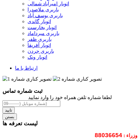
اتوبار امیرآباد شمالی
باربری ملاصدرا
باربری یوسف آباد
اتوبار گاندی
اتوبار بخارست
باربری میرداماد
باربری ظفر
اتوبار آفریقا
باربری جردن
اتوبار ونک
ارتباط با ما
ثبت شماره تماس
لطفا شماره تلفن همراه خود را وارد نمایید
تایید
بستن
لیست تعرفه ها
88036654
وزراء :