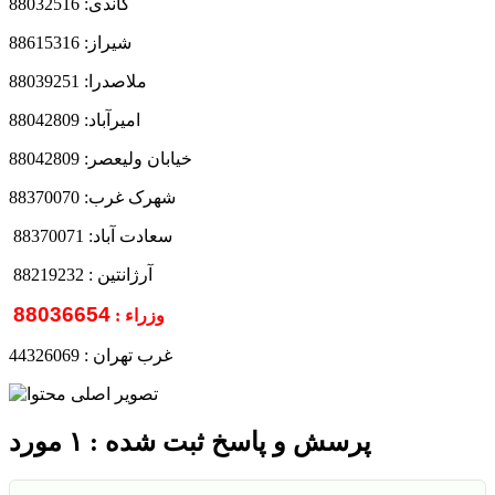
گاندی: 88032516
شیراز: 88615316
ملاصدرا: 88039251
امیرآباد: 88042809
خیابان ولیعصر: 88042809
شهرک غرب: 88370070
سعادت آباد: 88370071
آرژانتین : 88219232
88036654
وزراء :
غرب تهران : 44326069
پرسش و پاسخ ثبت شده : ۱ مورد