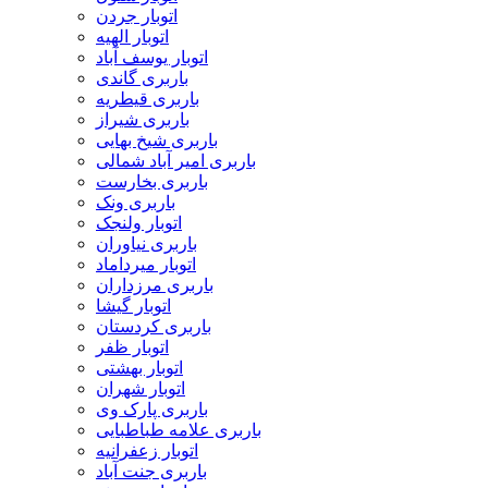
اتوبار جردن
اتوبار الهیه
اتوبار یوسف آباد
باربری گاندی
باربری قیطریه
باربری شیراز
باربری شیخ بهایی
باربری امیر آباد شمالی
باربری بخارست
باربری ونک
اتوبار ولنجک
باربری نیاوران
اتوبار میرداماد
باربری مرزداران
اتوبار گیشا
باربری کردستان
اتوبار ظفر
اتوبار بهشتی
اتوبار شهران
باربری پارک وی
باربری علامه طباطبایی
اتوبار زعفرانیه
باربری جنت آباد