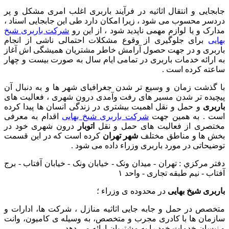
جابجایی و انتقال اثاثیه در فرآیند باربری اغلب امری مشکل و پر
دردسر محسوب می شود ، زیرا امکان دارد طی این جابجایی اسناد ،
مدارک و یا لوازم مهمی ناپدید شود ، از این رو
شرکت باربری شیخ
بهایی
برای جلوگیری از وقوع مشکلات احتمالی ناشی از انجام
باربری و در جهت حصول آرامش خاطر مشتریان همیشگی اش آغاز
به ارائه خدمات باربری در تمامی ایام سال به صورت بیست و چهار
ساعته کرده است .
با گذشت زمان و وسیع تر شدن جغرافیای شهر ها و به دنبال آن
پیچیده تر شدن مسیر های رفت وآمدی درون شهری ، فعالیت های
باربری
و حمل و نقل اهمیت بیشتری در زندگی انسان ها پیدا کرده
است . به همین جهت
شرکت باربری شیخ بهایی
اقدام به معرفی
مختصری از فعالیت های حمل و نقل
اتوبار
درون شهری خود در
بخش ها و مناطق مختلف
شهر تهران
کرده است که در این قسمت
توضیحاتی در مورد باربری وزراء داده می شود .
دفتر مركزي : تهران - میدان ونک - خیابان ونک - خیابان آفتاب - برج
آفتاب - نیم طبقه تجاری - واحد ۱
باربری شیخ بهایی
در محدوده ی وزراء ؛
متخصص در حمل و جابه جایی اثاثیه منازل ، شرکت ها، ادارات و
سازمان ها با کادری مجرب و متخصص، به وسیله ی کامیون، وانت
و نیسان خدمات خود را به مشتریان ارائه می دهد .