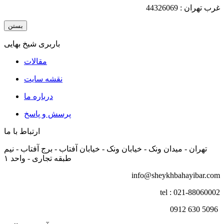
غرب تهران : 44326069
بستن
باربری شیخ بهایی
مقالات
نقشه سایت
درباره ما
پرسش و پاسخ
ارتباط با ما
تهران - میدان ونک - خیابان ونک - خیابان آفتاب - برج آفتاب - نیم
طبقه تجاری - واحد ۱
info@sheykhbahayibar.com
tel : 021-88060002
5096 630 0912