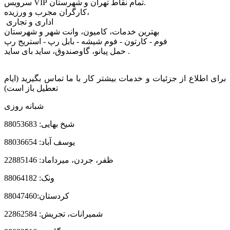
سرویس VIP تمام نقاط تهران و شهرستان.
کارگران مجرب و ورزیده،
اداری و تجاری
بهترین خدمات، کامیون، وانت شهر و شهرستان
فوم - کارتون - فوم شیشه - بابل رپ - استریج رپ
حمل پیانو، گاوصندوق، ساید بای ساید .
برای اطلاع از جزئیات و خدمات بیشتر کار با ما تماس بگیرید (ایام
تعطیل باز است)
شبانه روزی
شیخ بهایی: 88053683
یوسف آباد: 88036654
ظفر، جردن، میرداماد: 22885146
ونک: 88064182
کردستان:88047460
شمیرانات، تجریش: 22862584