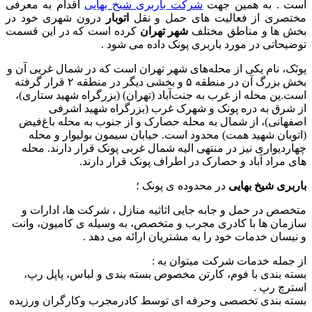
است . به همین جهت
شرکت باربری شیخ بهایی
اقدام به معرفی
مختصری از فعالیت های حمل و نقل
اتوبار
درون شهری خود در
بخش ها و مناطق مختلف
شهر تهران
کرده است که در این قسمت
توضیحاتی در مورد باربری پونک داده می شود .
پونَک، نام یکی از محله‌های شهر تهران است که در شمال غربی آن و
بخش بزرگ آن در منطقه ۵ و بخشی دیگر در منطقه ۲ قرار گرفته
است.ین محله از غرب به جنت‌آباد (تهران) (بزرگراه شهید ستاری)،
از شرق به دره پونک و شهرک غرب (بزرگراه شهید اشرفی
اصفهانی)، از شمال به محله حصارک و از جنوب به محله باغ‌فیض
(اتوبان شهید همت) محدود است. خیابان سیمون بولیوار و محله
چهاردیواری نیز در منتهی الیه شمال غربی پونک قرار دارند. محله
های مراد آباد و حصارک در اطراف پونک قرار دارند.
باربری شیخ بهایی
در محدوده ی پونک ؛
متخصص در حمل و جابه جایی اثاثیه منازل ، شرکت ها، ادارات و
سازمان ها با کادری مجرب و متخصص، به وسیله ی کامیون، وانت
و نیسان خدمات خود را به مشتریان ارائه می دهد .
از جمله خدمات شرکت میتوان به :
بسته بندی با فوم، کارتن مخصوص بسته بندی و لباس، پاپل رپ،
استرچ رپ .
بسته بندی تخصصی وحرفه ای توسط کادرمجرب وکارگران ورزیده