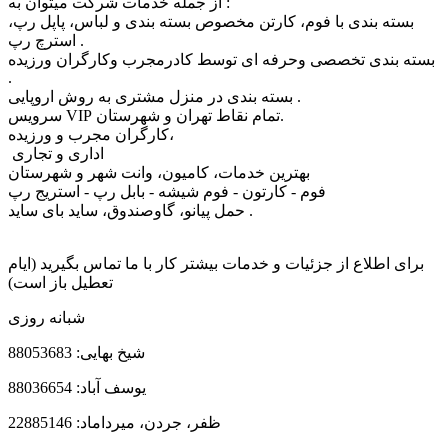
از جمله خدمات شرکت میتوان به :
بسته بندی با فوم، کارتن مخصوص بسته بندی و لباس، پاپل رپ،
استرچ رپ .
بسته بندی تخصصی وحرفه ای توسط کادرمجرب وکارگران ورزیده
.
بسته بندی در منزل مشتری به روش اروپایی .
سرویس VIP تمام نقاط تهران و شهرستان.
کارگران مجرب و ورزیده،
اداری و تجاری
بهترین خدمات، کامیون، وانت شهر و شهرستان
فوم - کارتون - فوم شیشه - بابل رپ - استریج رپ
حمل پیانو، گاوصندوق، ساید بای ساید .
برای اطلاع از جزئیات و خدمات بیشتر کار با ما تماس بگیرید (ایام
تعطیل باز است)
شبانه روزی
شیخ بهایی: 88053683
یوسف آباد: 88036654
ظفر، جردن، میرداماد: 22885146