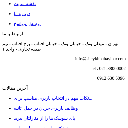
نقشه سایت
درباره ما
پرسش و پاسخ
ارتباط با ما
تهران - میدان ونک - خیابان ونک - خیابان آفتاب - برج آفتاب - نیم
طبقه تجاری - واحد ۱
info@sheykhbahayibar.com
tel : 021-88060002
5096 630 0912
آخرین مقالات
نکات مهم در انتخاب باربری مناسب برای...
وظایف باربری جردن در حمل اثاثیه
پای سوسک ها را از منازلتان ببرید