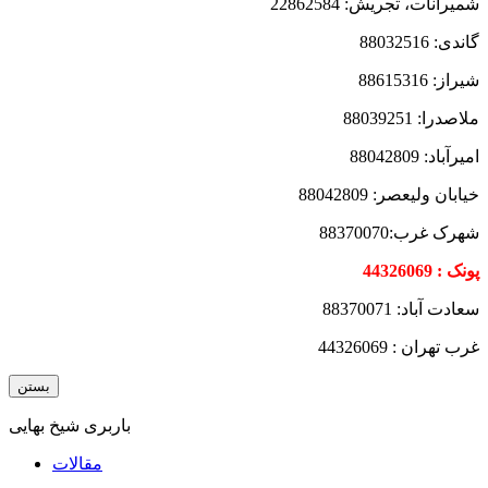
شمیرانات، تجریش: 22862584
گاندی: 88032516
شیراز: 88615316
ملاصدرا: 88039251
امیرآباد: 88042809
خیابان ولیعصر: 88042809
شهرک غرب:88370070
پونک : 44326069
سعادت آباد: 88370071
غرب تهران : 44326069
بستن
باربری شیخ بهایی
مقالات