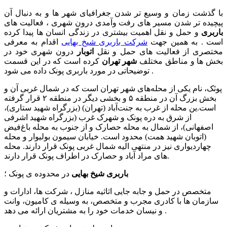
با گذشت زمان و وسیع تر شدن جغرافیای شهر ها و به دنبال آن
پیچیده تر شدن مسیر های رفت وآمدی درون شهری ، فعالیت های
باربری
و حمل و نقل اهمیت بیشتری در زندگی انسان ها پیدا کرده
است . به همین جهت
شرکت باربری شیخ بهایی
اقدام به معرفی
مختصری از فعالیت های حمل و نقل
اتوبار
درون شهری خود در
بخش ها و مناطق مختلف
شهر تهران
کرده است که در این قسمت
توضیحاتی در مورد باربری پونک داده می شود .
پونَک، نام یکی از محله‌های شهر تهران است که در شمال غربی آن و
بخش بزرگ آن در منطقه ۵ و بخشی دیگر در منطقه ۲ قرار گرفته
است.ین محله از غرب به جنت‌آباد (تهران) (بزرگراه شهید ستاری)،
از شرق به دره پونک و شهرک غرب (بزرگراه شهید اشرفی
اصفهانی)، از شمال به محله حصارک و از جنوب به محله باغ‌فیض
(اتوبان شهید همت) محدود است. خیابان سیمون بولیوار و محله
چهاردیواری نیز در منتهی الیه شمال غربی پونک قرار دارند. محله
های مراد آباد و حصارک در اطراف پونک قرار دارند.
باربری شیخ بهایی
در محدوده ی پونک ؛
متخصص در حمل و جابه جایی اثاثیه منازل ، شرکت ها، ادارات و
سازمان ها با کادری مجرب و متخصص، به وسیله ی کامیون، وانت
و نیسان خدمات خود را به مشتریان ارائه می دهد .