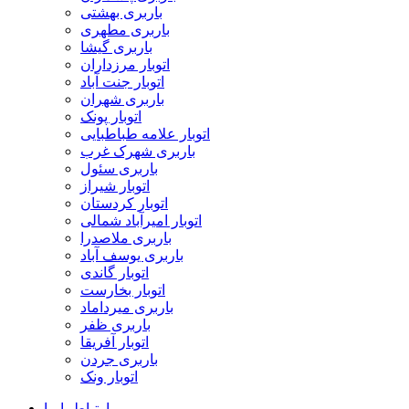
باربری بهشتی
باربری مطهری
باربری گیشا
اتوبار مرزداران
اتوبار جنت آباد
باربری شهران
اتوبار پونک
اتوبار علامه طباطبایی
باربری شهرک غرب
باربری سئول
اتوبار شیراز
اتوبار کردستان
اتوبار امیرآباد شمالی
باربری ملاصدرا
باربری یوسف آباد
اتوبار گاندی
اتوبار بخارست
باربری میرداماد
باربری ظفر
اتوبار آفریقا
باربری جردن
اتوبار ونک
ارتباط با ما