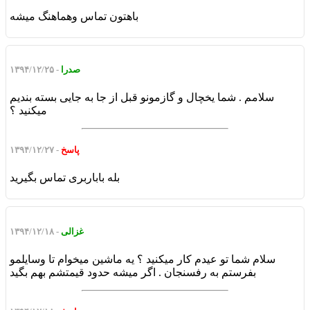
باهتون تماس وهماهنگ میشه
صدرا
- ۱۳۹۴/۱۲/۲۵
سلامم . شما یخچال و گازمونو قبل از جا به جایی بسته بندیم
میکنید ؟
پاسخ
- ۱۳۹۴/۱۲/۲۷
بله باباربری تماس بگیرید
غزالی
- ۱۳۹۴/۱۲/۱۸
سلام شما تو عیدم کار میکنید ؟ یه ماشین میخوام تا وسایلمو
بفرستم به رفسنجان . اگر میشه حدود قیمتشم بهم بگید